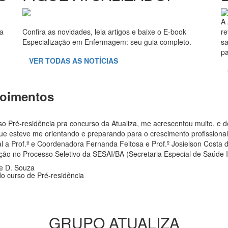
A 
ra
Confira as novidades, leia artigos e baixe o E-book
re
Especialização em Enfermagem: seu guia completo.
sa
pa
VER TODAS AS NOTÍCIAS
oimentos
o Pré-residência pra concurso da Atualiza, me acrescentou muito, e d
ue esteve me orientando e preparando para o crescimento profissiona
l a Prof.ª e Coordenadora Fernanda Feitosa e Prof.º Josielson Costa d
ção no Processo Seletivo da SESAI/BA (Secretaria Especial de Saúde I
e D. Souza
do curso de Pré-residência
GRUPO ATUALIZA