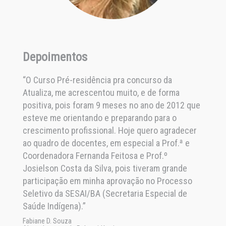
Depoimentos
Depoimentos
“O Curso Pré-residência pra concurso da
“Eu estou muito feliz em ser agraciada com o
Atualiza, me acrescentou muito, e de forma
premio Top of quality Gold Internacional como
positiva, pois foram 9 meses no ano de 2012 que
gestora da empresa Instituto de Urologia do
esteve me orientando e preparando para o
Recôncavo, em Santo Antônio de Jesus –
crescimento profissional. Hoje quero agradecer
Bahia. Agradeço a ATUALIZA, onde fiz o MBA de
ao quadro de docentes, em especial a Prof.ª e
Gestão em Saúde, que norteou lado
Coordenadora Fernanda Feitosa e Prof.º
empreendedor e foi importante em aprimorar
Josielson Costa da Silva, pois tiveram grande
meus conhecimentos administrativos, em
participação em minha aprovação no Processo
especial a Paulo Gadas que me incentivou a
Seletivo da SESAI/BA (Secretaria Especial de
persistir e nunca desistir diante das dificuldades
Saúde Indígena).”
inerentes a empresa.”
Fabiane D. Souza
Shirley Damasceno