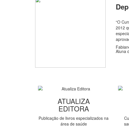
Dep
“O Curs
2012 q
especia
aprova
Fabian
Aluna 
ATUALIZA
EDITORA
Publicação de livros especializados na
Cu
área de saúde
sa